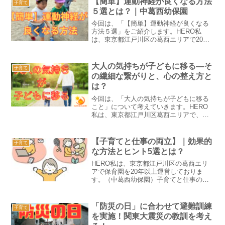
【簡単】運動神経が良くなる方法
子育て
い地域はあるかと思います...
５選とは？｜中葛西幼保園
今回は、「【簡単】運動神経が良くなる
方法５選」をご紹介します。HERO私
は、東京都江戸川区の葛西エリアで20年
以上中葛西幼保園を運営しております。
今までの卒園児さんや現在お預かりして
いる園児さんの活動・取り組みや「運動
大人の気持ちが子どもに移る―そ
子育て
神経の疑問」についても...
の繊細な繋がりと、心の整え方と
は？
今回は、「大人の気持ちが子どもに移る
こと」について考えていきます。HERO
私は、東京都江戸川区葛西エリアで、中
葛西幼保園を運営しております。子育て
をしていると、ふと「あ、今の自分の感
情がそのまま子どもに伝わったかも」と
【子育てと仕事の両立】｜効果的
子育て
ハッとする瞬間はありま...
な方法とヒント5選とは？
HERO私は、東京都江戸川区の葛西エリ
アで保育園を20年以上運営しておりま
す。（中葛西幼保園）子育てと仕事の両
立は、多くの親にとって日常的な課題で
す。子どもの、お世話をしながら、仕事
やキャリアを追求することは容易ではあ
「防災の日」に合わせて避難訓練
子育て
りませんが、十分に計画...
を実施！関東大震災の教訓を考え