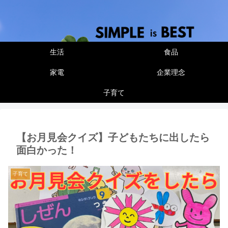
生活
食品
家電
企業理念
子育て
【お月見会クイズ】子どもたちに出したら
面白かった！
子育て