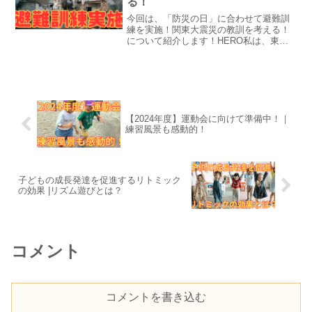
る！
今回は、「防災の日」に合わせて避難訓
練を実施！関東大震災の教訓を考える！
について紹介します！HERO私は、東京
都江戸川区で「中葛西幼保園」という保
育園を２０年以上運営しております。毎
年９月１日は「防災の日」ですが、休園
日だったため、本日９月...
【2024年度】運動会に向けて準備中！｜
練習風景も感動的！
子どもの成長発達を促進するリトミック
の効果 |リズム遊びとは？
コメント
コメントを書き込む