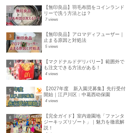
【無印良品】羽毛布団をコインランド
リーで洗う方法とは？
7 views
【無印良品】アロマディフューザー｜
止まる原因と対処法
5 views
【マクドナルドデリバリー】範囲外で
も注文できる方法がある！
4 views
【2027年度 新入園児募集】先行受付
開始｜江戸川区：中葛西幼保園
4 views
【完全ガイド】室内遊園地「ファンタ
ジーキッズリゾート」｜魅力を徹底解
説！