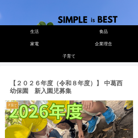
生活
食品
家電
企業理念
子育て
【２０２６年度（令和８年度）】 中葛西
幼保園 新入園児募集
子育て