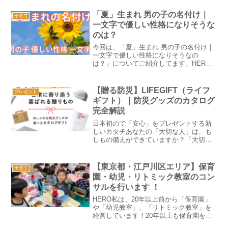
ケートでは、当園に対しての、様々な期
待と要望があります。HERO現在も沢山
「夏」生まれ 男の子の名付け｜
子育て
のご意見やご希望があり...
一文字で優しい性格になりそうな
のは？
今回は、「夏」生まれ 男の子の名付け｜
一文字で優しい性格になりそうなの
は？」についてご紹介してます。HERO
私は、東京都江戸川区で20年以上、「中
葛西幼保園」を運営しております。日本
では、1年間に生まれる子どもの人数がお
【贈る防災】LIFEGIFT（ライフ
プレゼント
およそ72万6000...
ギフト）｜防災グッズのカタログ
完全解説
日本初ので「安心」をプレゼントする新
しいカタチあなたの「大切な人」は、も
しもの備えができていますか？「大切な
人への贈り物」を選ぶとき、私たちは何
を考えますか？喜び、感謝、そして相手
の「幸せ」を願います。しかし、現代の
【東京都・江戸川区エリア】保育
子育て
日本において、大切な人の...
園・幼児・リトミック教室のコン
サルを行います ！
HERO私は、20年以上前から「保育園」
や「幼児教室」、「リトミック教室」を
経営しています！20年以上も保育園を運
営していると、「私も保育園やりたいん