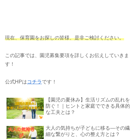
現在、保育園をお探しの皆様、是非ご検討ください。
この記事では、園児募集要項を詳しくお伝えしていきま
す！
公式HPは
コチラ
です！
【園児の夏休み】生活リズムの乱れを
防ぐ！｜ヒントと家庭でできる具体的
な工夫とは？
大人の気持ちが子どもに移る―その繊
細な繋がりと、心の整え方とは？