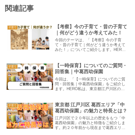
関連記事
【考察】今の子育て・昔の子育て
子育て
｜何がどう違うか考えてみた！
今回のテーマは、「【考察】今の子育
て・昔の子育て｜何がどう違うか考えて
みた！」についてご紹介します。HERO
私は、東京都江戸川区の葛西エリアで
「中葛西幼保園」を20年以上運営してお
ります。中葛西幼保園内の子育て悩み相
【一時保育】についてのご質問・
子育て
談室でよくあるご相談の1...
回答集｜中葛西幼保園
今回は、「【一時保育】についてのご質
問・回答集｜中葛西幼保園」をご紹介し
ます。HERO私は、東京都江戸川区の葛
西エリアで20年以上、中葛西幼保園を運
営しております。中葛西幼保園は、月極
保育・一時保育・二重保育・プレスクー
東京都 江戸川区 葛西エリア「中
子育て
ル・時間外保育・幼児...
葛西幼保園」の魅力と特長とは？
江戸川区で２０年以上の歴史をもつ「中
葛西幼保園」の魅力と特徴をご紹介しま
す。約２０年前から現在まで葛西エリア
に住まれている地域の皆さんからのアン