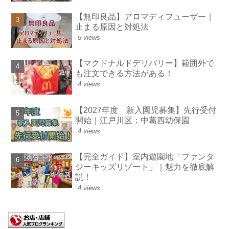
【無印良品】アロマディフューザー｜
止まる原因と対処法
5 views
【マクドナルドデリバリー】範囲外で
も注文できる方法がある！
4 views
【2027年度 新入園児募集】先行受付
開始｜江戸川区：中葛西幼保園
4 views
【完全ガイド】室内遊園地「ファンタ
ジーキッズリゾート」｜魅力を徹底解
説！
4 views