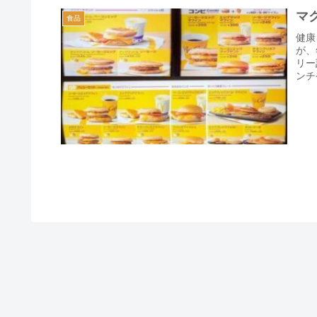
マ
食品
健康
が、
リー
ンチ