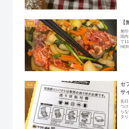
【
生活
無印
国内
て1
HE
セ
生活
サ
先日
つけ
らな
タリ