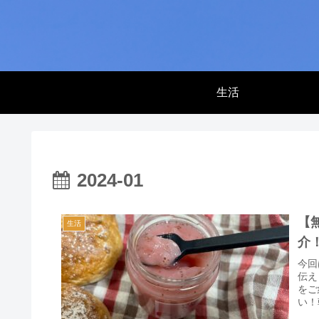
生活
2024-01
【
生活
介
今回
伝え
をご
い！