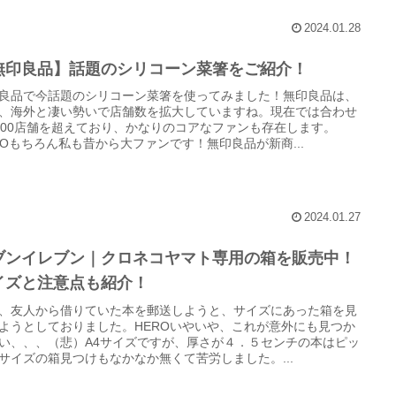
2024.01.28
無印良品】話題のシリコーン菜箸をご紹介！
良品で今話題のシリコーン菜箸を使ってみました！無印良品は、
、海外と凄い勢いで店舗数を拡大していますね。現在では合わせ
100店舗を超えており、かなりのコアなファンも存在します。
ROもちろん私も昔から大ファンです！無印良品が新商...
2024.01.27
ブンイレブン｜クロネコヤマト専用の箱を販売中！
イズと注意点も紹介！
、友人から借りていた本を郵送しようと、サイズにあった箱を見
ようとしておりました。HEROいやいや、これが意外にも見つか
い、、、（悲）A4サイズですが、厚さが４．５センチの本はピッ
サイズの箱見つけもなかなか無くて苦労しました。...