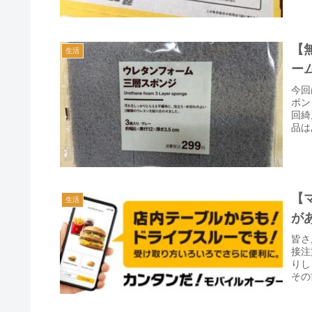
【
生活
ー
今回
ポン
回綺
品は
【
生活
が
皆さ
接注
りし
その