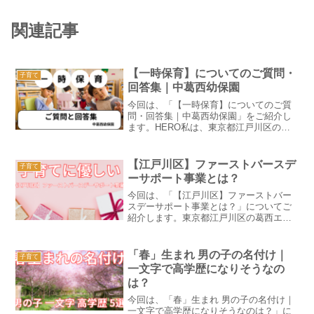
関連記事
【一時保育】についてのご質問・
子育て
回答集｜中葛西幼保園
今回は、「【一時保育】についてのご質
問・回答集｜中葛西幼保園」をご紹介し
ます。HERO私は、東京都江戸川区の葛
西エリアで20年以上、中葛西幼保園を運
営しております。中葛西幼保園は、月極
保育・一時保育・二重保育・プレスクー
【江戸川区】ファーストバースデ
子育て
ル・時間外保育・幼児...
ーサポート事業とは？
今回は、「【江戸川区】ファーストバー
スデーサポート事業とは？」についてご
紹介します。東京都江戸川区の葛西エリ
アで20年以上、中葛西幼保園を運営して
います。江戸川区では、令和4年1月から
始まった、嬉しいサービスがあります！
「春」生まれ 男の子の名付け｜
子育て
【江戸川区】ファース...
一文字で高学歴になりそうなの
は？
今回は、「春」生まれ 男の子の名付け｜
一文字で高学歴になりそうなのは？」に