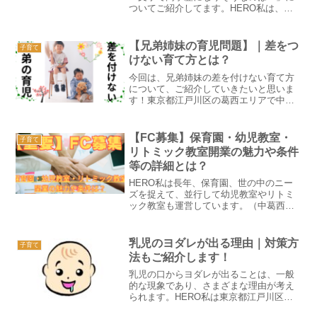
ついてご紹介してます。HERO私は、東
京都江戸川区で20年以上、「中葛西幼保
園」を運営しております。日本では、1年
間に生まれる子どもの人数がおおよそ72
【兄弟姉妹の育児問題】｜差をつ
子育て
万6000千人...
けない育て方とは？
今回は、兄弟姉妹の差を付けない育て方
について、ご紹介していきたいと思いま
す！東京都江戸川区の葛西エリアで中葛
西幼保園を２０年以上運営しておりま
す。HERO兄弟姉妹の育児は、親として
最も難しい課題の一つです。特に、兄弟
【FC募集】保育園・幼児教室・
子育て
姉妹の間で差をつけてしま...
リトミック教室開業の魅力や条件
等の詳細とは？
HERO私は長年、保育園、世の中のニー
ズを捉えて、並行して幼児教室やリトミ
ック教室も運営しています。（中葛西幼
保園）今回はFC（フランチャイズ）での
募集をさせていただくのでご興味がある
方は読み進めてみて下さいね。FC（フラ
乳児のヨダレが出る理由｜対策方
子育て
ンチャイズ）で募集...
法もご紹介します！
乳児の口からヨダレが出ることは、一般
的な現象であり、さまざまな理由が考え
られます。HERO私は東京都江戸川区の
葛西エリアで20年以上保育園を運営して