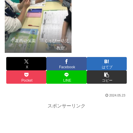
中葛西幼保園 「くぅぴー幼児
教室」
X
Facebook
はてブ
Pocket
LINE
コピー
2024.05.23
スポンサーリンク