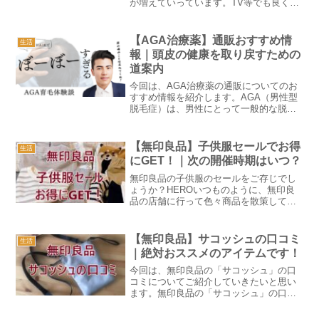
が増えていっています。TV等でも良く取
り上げられ、最近では新商品がニュース
で紹介されたりもしています！老若男女
問わず大人気な理由として とにかくシン
【AGA治療薬】通販おすすめ情
生活
プルなデザイ...
報｜頭皮の健康を取り戻すための
道案内
今回は、AGA治療薬の通販についてのお
すすめ情報を紹介します。AGA（男性型
脱毛症）は、男性にとって一般的な脱毛
の問題であり、その治療法として様々な
選択肢があります。通販で手軽に入手で
きるAGA治療薬もその一つです。
【無印良品】子供服セールでお得
生活
HEROAGAに関する過...
にGET！｜次の開催時期はいつ？
無印良品の子供服のセールをご存じでし
ょうか？HEROいつものように、無印良
品の店舗に行って色々商品を散策してい
ると、「あれれ？子供服のセール？」実
際見てみると、ほとんど１０％引き！頻
繁にお店に出かけていますが、なかなか
【無印良品】サコッシュの口コミ
生活
嬉しい期間ですね！今回...
｜絶対おススメのアイテムです！
今回は、無印良品の「サコッシュ」の口
コミについてご紹介していきたいと思い
ます。無印良品の「サコッシュ」の口コ
ミも激アツです！HERO私も無印良品の
サコッシュを愛用しています。長年、