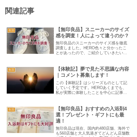
関連記事
【無印良品】スニーカーのサイズ
生活
感を調査！人によって違うのか？
無印良品のスニーカーのサイズ感を徹底
調査しました。HERO色々と分かったこ
とがあったので、ご紹介していきたいと
思います。スニーカーのサイズ感って、
人によって違うこと多くないでしょう
か？お店で試着して、色々確かめたはず
【体験記】夢で見た不思議な内容
生活
なのに、何となくサイズ感...
｜コメント募集します！
この【体験記】はシリーズものとして記
していく予定です。HEROあくまでも、
私が実際に体験したことを中心に記事に
していこうと思うので、ご興味がある方
はお気軽に読んでみて下さい。まずは、
「夢」。引用元：夢 画像 - Freepikで無料
【無印良品】おすすめの入浴剤4
生活
ダウンロ...
選！プレゼント・ギフトにも最
適！
無印良品は現在、国内約480店舗、海外で
も560店舗と大人気過ぎてどんどん店舗数