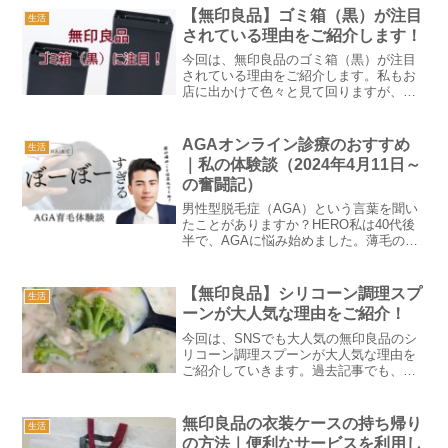
【無印良品】ゴミ箱（黒）が注目
生活
されている理由をご紹介します！
今回は、無印良品のゴミ箱（黒）が注目
されている理由をご紹介します。私もお
店に出かけて色々と見て回りますが、ゴ
ミ箱（黒）のコーナーに沢山お客さんが
いることに気付きました。HERO「何で
そんなにお客さんがいるんだろう？」そ
AGAオンライン診療のおすすめ
生活
う思った私は、店員さん...
｜私の体験談（2024年4月11日～
の奮闘記）
男性型脱毛症（AGA）という言葉を聞い
たことがありますか？HERO私は40代後
半で、AGAに悩み始めました。薄毛の進
行に悩み、自信を失いかけた時、オンラ
イン診療を利用することにしました。
AGAに悩む皆さんへの情報提供と励まし
【無印良品】シリコーン調理スプ
生活
になればと思いま...
ーンが大人気な理由をご紹介！
今回は、SNSでも大人気の無印良品のシ
リコーン調理スプーンが大人気な理由を
ご紹介していきます。過去記事でも、無
印良品のシリコーンシリーズをご紹介し
てきました！「シリコーン菜箸」、「シ
リコーンジャムスプーン」、「シリコー
無印良品の衣装ケースの持ち帰り
生活
ン調理用トング」をご紹...
の方法｜便利なサービスを利用し