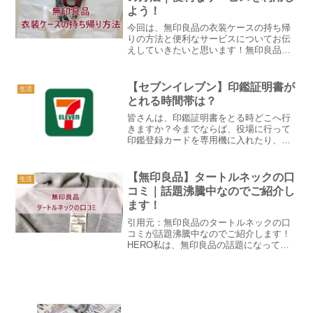
よう！
今回は、無印良品の衣装ケースの持ち帰
りの方法と便利なサービスについてお伝
えしていきたいと思います！無印良品の
衣装ケースって使いやすく、また低価格
でかなり定番ですよね！HERO私も今ま
でたくさん買ってきましたが、この無印
【セブンイレブン】印鑑証明書が
生活
良品の衣料ケースの持ち...
とれる時間帯は？
皆さんは、印鑑証明書をとる時どこへ行
きますか？今までならば、役場に行って
印鑑登録カードを専用機に入れたり、直
接、窓口に行き手続きしたりしてますよ
ね。HERO役所が開いてる曜日や時間に
合わせたりするのがまた、普段忙しい方
【無印良品】タートルネックの口
生活
からするとかなり面倒だ...
コミ｜話題沸騰中なのでご紹介し
ます！
引用元：無印良品のタートルネックの口
コミが話題沸騰中なのでご紹介します！
HERO私は、無印良品の話題になってい
る「タートルネック」を検索しまくって
ます！【無印良品】タートルネックの口
コミ｜新商品の仕様と値段とは？無印良
品の代表格とも言える「...